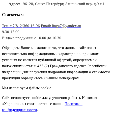
р
в
в
в
Адрес
: 196128, Санкт-Петербург, Альпийский пер. д.9 к.1
о
а
а
в
р
р
Связаться
о
а
Тел.:+ 7(812)360-16-96
Email: linga7@yandex.ru
в
9.30-17.00
Выдача продукции с 10.00 до 16.30
Обращаем Ваше внимание на то, что данный сайт носит
исключительно информационный характер и ни при каких
условиях не является публичной офертой, определяемой
положениями статьи 437 (2) Гражданского кодекса Российской
Федерации. Для получения подробной информации о стоимости
продукции обращайтесь к нашим менеджерам
Мы используем файлы cookie
Сайт использует cookie для улучшения работы. Нажимая
«Хорошо», вы соглашаетесь с нашей
Политикой
конфиденциальности
.