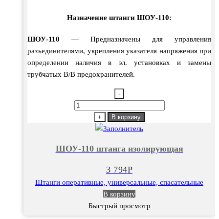
Назначение штанги ШОУ-110:
ШОУ-110
— Предназначены для управления
разъединителями, укрепления указателя напряжения при
определении наличия в эл. установках и замены
трубчатых В/В предохранителей.
-
Количество
товара
+
В корзину
ШОУ-110
штанга
ШОУ-110 штанга изолирующая
изолирующая
3 794
Р
Штанги оперативные, универсальные, спасательные
В корзину
Быстрый просмотр