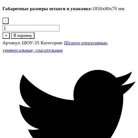
Габаритные размеры штанги в упаковке:
1850х80х70 мм
-
Количество
товара
+
В корзину
ШОУ-35
Артикул:
ШОУ-35
Категория:
Штанги оперативные,
Штанга
универсальные, спасательные
изолирующая