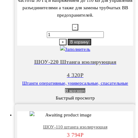
частоты 50 Гц и напряжением до 110 кВ для управления
разъединителями а также для замены трубчатых ВВ
предохранителей.
-
Количество
товара
+
В корзину
ШОУ-220
Штанга
ШОУ-220 Штанга изолирующая
изолирующая
4 320
Р
Штанги оперативные, универсальные, спасательные
В корзину
Быстрый просмотр
ШОУ-110 штанга изолирующая
3 794
Р