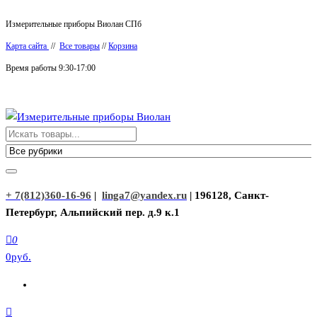
Перейти
Измерительные приборы Виолан СПб
к
Карта сайта
//
Все товары
//
Корзина
содержимому
Время работы 9:30-17:00
Измерительные приборы Виолан
+ 7(812)360-16-96
|
linga7@yandex.ru
| 196128, Санкт-
Петербург, Альпийский пер. д.9 к.1
0
0руб.