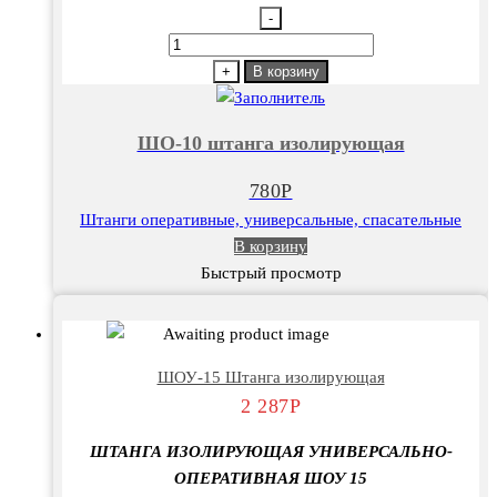
-
Количество
товара
+
В корзину
ШО-10
штанга
ШО-10 штанга изолирующая
изолирующая
780
Р
Штанги оперативные, универсальные, спасательные
В корзину
Быстрый просмотр
ШОУ-15 Штанга изолирующая
2 287
Р
ШТАНГА ИЗОЛИРУЮЩАЯ УНИВЕРСАЛЬНО-
ОПЕРАТИВНАЯ ШОУ 15