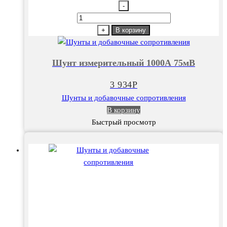
-
Количество
товара
+
В корзину
Шунт
измерительный
Шунт измерительный 1000А 75мВ
1000А
75мВ
3 934
Р
Шунты и добавочные сопротивления
В корзину
Быстрый просмотр