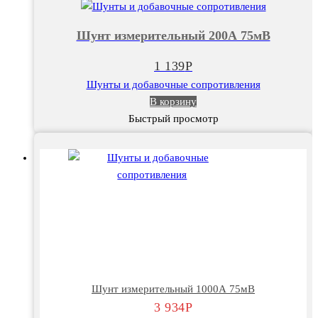
Шунт
измерительный
Шунт измерительный 200А 75мВ
200А
75мВ
1 139
Р
Шунты и добавочные сопротивления
В корзину
Быстрый просмотр
Шунт измерительный 1000А 75мВ
3 934
Р