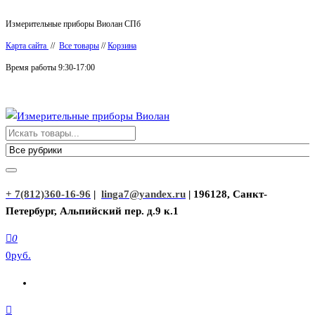
Перейти
Измерительные приборы Виолан СПб
к
Карта сайта
//
Все товары
//
Корзина
содержимому
Время работы 9:30-17:00
Измерительные приборы Виолан
+ 7(812)360-16-96
|
linga7@yandex.ru
| 196128, Санкт-
Петербург, Альпийский пер. д.9 к.1
0
0руб.