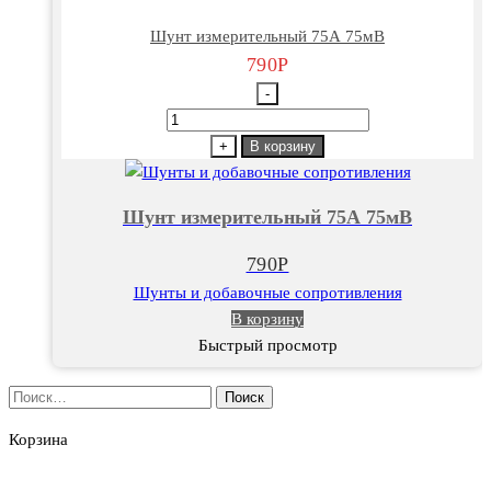
Шунт измерительный 75А 75мВ
790
Р
-
Количество
товара
+
В корзину
Шунт
измерительный
Шунт измерительный 75А 75мВ
75А
75мВ
790
Р
Шунты и добавочные сопротивления
В корзину
Быстрый просмотр
Найти:
Корзина