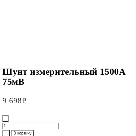
Шунт измерительный 1500А
75мВ
9 698
Р
-
Количество
товара
+
В корзину