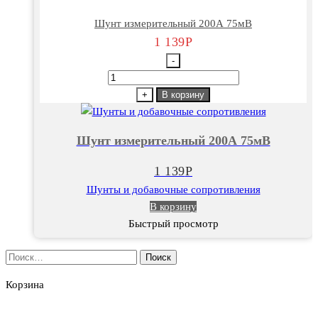
Шунт измерительный 200А 75мВ
1 139
Р
-
Количество
товара
+
В корзину
Шунт
измерительный
Шунт измерительный 200А 75мВ
200А
75мВ
1 139
Р
Шунты и добавочные сопротивления
В корзину
Быстрый просмотр
Найти:
Корзина