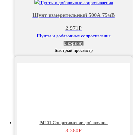
Шунт
измерительный
Шунт измерительный 500А 75мВ
500А
75мВ
2 971
Р
Шунты и добавочные сопротивления
В корзину
Быстрый просмотр
Р4201 Сопротивление добавочное
3 380
Р