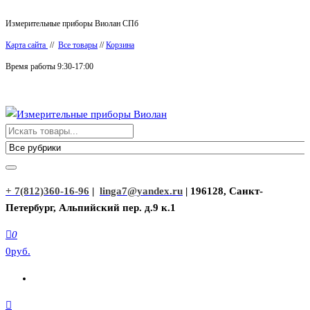
Перейти
Измерительные приборы Виолан СПб
к
Карта сайта
//
Все товары
//
Корзина
содержимому
Время работы 9:30-17:00
Измерительные приборы Виолан
+ 7(812)360-16-96
|
linga7@yandex.ru
| 196128, Санкт-
Петербург, Альпийский пер. д.9 к.1
0
0руб.