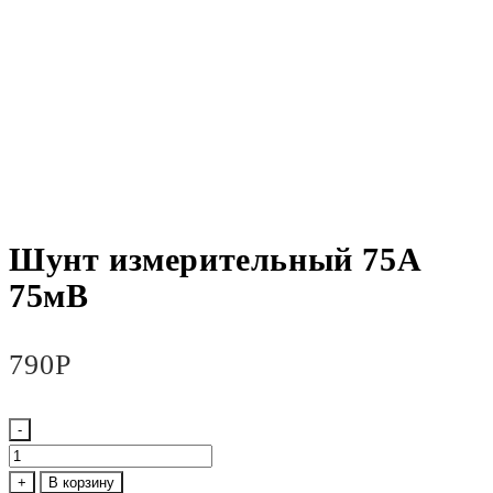
Шунт измерительный 75А
75мВ
790
Р
-
Количество
товара
+
В корзину