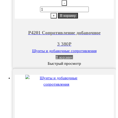
-
Количество
товара
+
В корзину
Р4201
Сопротивление
Р4201 Сопротивление добавочное
добавочное
3 380
Р
Шунты и добавочные сопротивления
В корзину
Быстрый просмотр