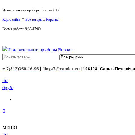
Перейти
Измерительные приборы Виолан СПб
к
Карта сайта
//
Все товары
//
Корзина
содержимому
Время работы 9:30-17:00
Измерительные приборы Виолан
+ 7(812)360-16-96
|
linga7@yandex.ru
| 196128, Санкт-Петербург
0
0руб.
МЕНЮ
0