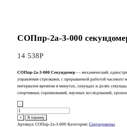
СОПпр-2а-3-000 секундоме
14 538
Р
СОПпр-2а-3-000 Секундомер
— механический, одностре
управления стрелками, с прерываемой работой часового 
интервалов времени в минутах, секундах и долях секунд
спортивных соревнований, научных исследований, хроно
-
Количество
товара
+
В корзину
СОПпр-2а-3-
Артикул:
СОПпр-2а-3-000
Категория:
Секундомеры