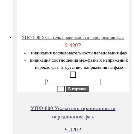
УПФ-800 Указатель правильности чередования фаз.
9 420
Р
индикация последовательности чередования фаз
индикация соотношения межфазных напряжений:
перекос фаз, отсутствие напряжения на фазе
-
Количество
товара
+
В корзину
УПФ-800
Указатель
УПФ-800 Указатель правильности
правильности
чередования фаз.
чередования
фаз.
9 420
Р