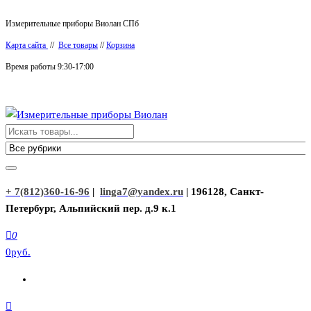
Перейти
Измерительные приборы Виолан СПб
к
Карта сайта
//
Все товары
//
Корзина
содержимому
Время работы 9:30-17:00
Измерительные приборы Виолан
+ 7(812)360-16-96
|
linga7@yandex.ru
| 196128, Санкт-
Петербург, Альпийский пер. д.9 к.1
0
0руб.