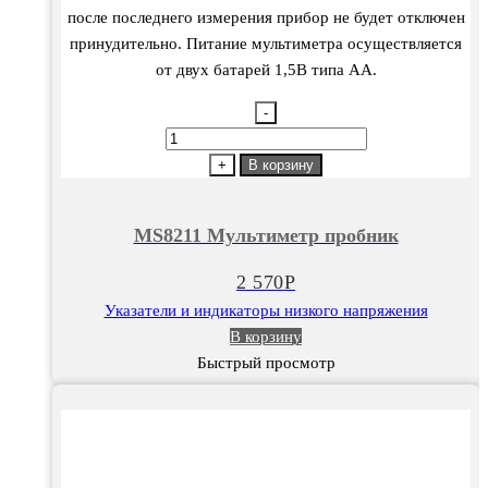
после последнего измерения прибор не будет отключен
принудительно. Питание мультиметра осуществляется
от двух батарей 1,5В типа АА.
-
Количество
товара
+
В корзину
MS8211
Мультиметр
MS8211 Мультиметр пробник
пробник
2 570
Р
Указатели и индикаторы низкого напряжения
В корзину
Быстрый просмотр