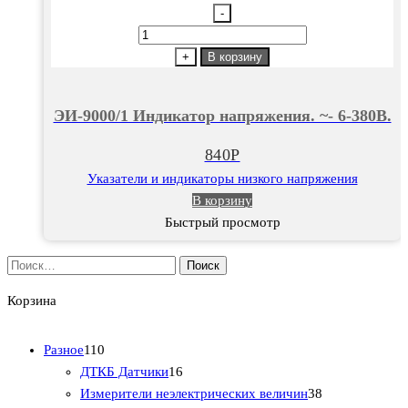
-
Количество
товара
+
В корзину
ЭИ-9000/1
Индикатор
ЭИ-9000/1 Индикатор напряжения. ~- 6-380В.
напряжения.
~-
840
Р
6-
Указатели и индикаторы низкого напряжения
380В.
В корзину
Быстрый просмотр
Найти:
Корзина
1
Разное
110
1
1
ДТКБ Датчики
16
0
6
3
Измерители неэлектрических величин
38