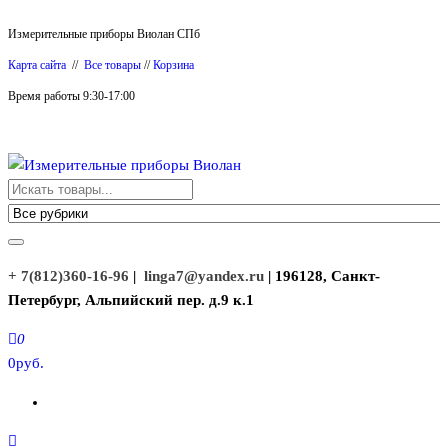
Перейти
Измерительные приборы Виолан СПб
к
Карта сайта
//
Все товары
//
Корзина
содержимому
Время работы 9:30-17:00
Измерительные приборы Виолан
+ 7(812)360-16-96
|
linga7@yandex.ru
| 196128, Санкт-
Петербург, Альпийский пер. д.9 к.1
0
0руб.