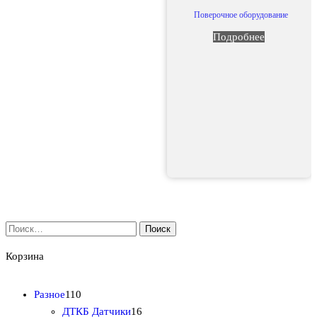
Поверочное оборудование
Подробнее
Найти:
Корзина
1
Разное
110
1
1
ДТКБ Датчики
16