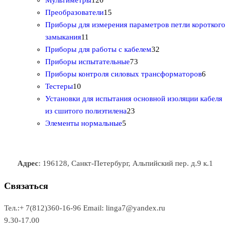
Мультиметры
120
р
о
2
1
о
в
т
Преобразователи
15
о
в
0
5
в
а
о
Приборы для измерения параметров петли короткого
1
в
а
т
т
р
в
замыкания
11
1
р
о
о
о
3
а
Приборы для работы с кабелем
32
т
а
в
в
7
в
2
р
Приборы испытательные
73
о
а
а
3
т
а
6
Приборы контроля силовых трансформаторов
6
1
в
р
р
т
о
т
Тестеры
10
0
а
о
о
о
в
о
Установки для испытания основной изоляции кабеля
т
р
в
в
2
в
а
в
из сшитого полиэтилена
23
о
о
5
3
а
р
а
Элементы нормальные
5
в
в
т
т
р
а
р
а
о
о
а
о
р
в
в
в
Адрес
: 196128, Санкт-Петербург, Альпийский пер. д.9 к.1
о
а
а
в
р
р
Связаться
о
а
Тел.:+ 7(812)360-16-96
Email: linga7@yandex.ru
в
9.30-17.00