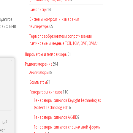
Самописцы
14
Системы контроля и измерения
ультатов
температуры
65
фейс: GPIB
Термопреобразователи сопротивления
платиновые и медные ТСП, ТСМ, ЭЧП, ЭЧМ.
1
Пирометры и тепловизоры
61
Радиоизмерение
594
Анализаторы
18
Вольтметры
71
Генераторы сигналов
110
Генераторы сигналов Keysight Technologies
(Agilent Technologies)
16
Генераторы сигналов АКИП
39
рный
Генераторы сигналов специальной формы
ech