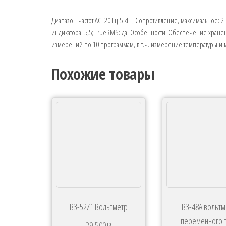
Диапазон частот AC: 20 Гц-5 кГц; Сопротивление, максимальное: 2
индикатора: 5,5; TrueRMS: да; Особенности: Обеспечение хранен
измерений по 10 программам, в т.ч. измерение температуры и 
Похожие товары
В3-52/1 Вольтметр
В3-48А вольт
переменного 
29 500