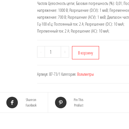
Частота Целостность цепи; Базовая погрешность (%): 0,01; П
напряжение: 1000 В; Разрешение (DCV): 1 мкВ; Переменно
напряжение: 700 В; Разрешение (ACV): 1 мкВ; Диапазон часто
Гц-100 кГц; Постоянный ток: 2 А; Разрешение (DC): 10 мкА;
Переменный ток: 2 А; Разрешение (AC): 10 мкА;
-
+
В корзину
Артикул:
В7-73/1
Категория:
Вольтметры
Share on
Pin This
Facebook
Product