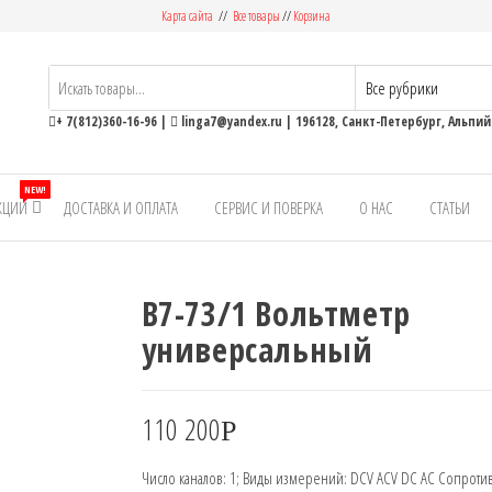
Карта сайта
//
Все товары
//
Корзина
ьные
+ 7(812)360-16-96
|
linga7@yandex.ru
| 196128, Санкт-Петербург, Альпийс
NEW!
КЦИИ
ДОСТАВКА И ОПЛАТА
СЕРВИС И ПОВЕРКА
О НАС
СТАТЬИ
В7-73/1 Вольтметр
универсальный
110 200
Р
Число каналов: 1; Виды измерений: DCV ACV DC AC Сопроти