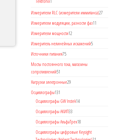
Tektronix
1
Измерители RLC (измерители иммитанса)
27
Измерители модуляции, разности фаз
11
Измерители мощности
12
Измеритель нелинейных искажений
5
Источники питания
75
Мосты постоянного тока, магазины
сопротивлений
51
Нагрузки электронные
29
Осциллографы
131
Осциллографы GW Instek
14
Осциллографы АКИП
33
Осциллографы АльфаТрек
18
Осциллографы цифровые Keysight
Technologies (Agilent Technologies)
21