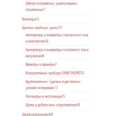
Штанги оперативные, универсальные,
спасательные
7
Тахометры
15
Щитовые приборы, шунты
127
Амперметры и вольтметры переменного тока
и напряжения
28
Амперметры и вольтметры постоянного тока и
напряжения
8
Ваттметры и варметры
7
Измерительные приборы ОРБИТ МЕРРЕТ
32
Круглошкальные. Судовые и для тяжелых
условий эксплуатации.
17
Фазометры и частотомеры
15
Шунты и добавочные сопротивления
18
Электроизмерение
669