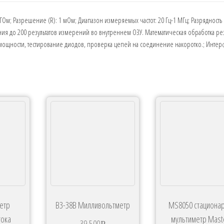
 ГОм; Разрешение (R): 1 мОм; Диапазон измеряемых частот: 20 Гц-1 МГц; Разрядность
ия до 200 результатов измерений во внутреннем ОЗУ. Математическая обработка рез
мощности, тестирование диодов, проверка цепей на соединение накоротко.; Интер
метр
В3-38В Милливольтметр
MS8050 стациона
тока
мультиметр Mast
39 500