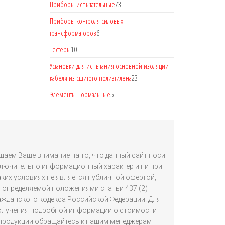
Приборы испытательные
73
Приборы контроля силовых
трансформаторов
6
Тестеры
10
Установки для испытания основной изоляции
кабеля из сшитого полиэтилена
23
Элементы нормальные
5
аем Ваше внимание на то, что данный сайт носит
лючительно информационный характер и ни при
аких условиях не является публичной офертой,
определяемой положениями статьи 437 (2)
ажданского кодекса Российской Федерации. Для
олучения подробной информации о стоимости
продукции обращайтесь к нашим менеджерам