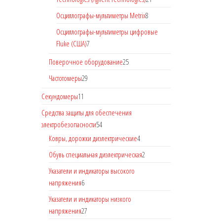
Осциллографы-мультиметры Metrix
8
Осциллографы-мультиметры цифровые
Fluke (США)
7
Поверочное оборудование
25
Частотомеры
29
Секундомеры
11
Средства защиты для обеспечения
электробезопасности
54
Ковры, дорожки диэлектрические
4
Обувь специальная диэлектрическая
2
Указатели и индикаторы высокого
напряжения
6
Указатели и индикаторы низкого
напряжения
27