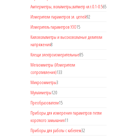
Амперметры, вольтметры,ваттметр кл.т.0.1-0.5
65
Измерители параметров эл. цепей
92
Измеритель параметров УЗО
15
Киловольтметры и высоковольтные делители
напряжения
8
Клещи электроизмерительные
85
Мегаомметры (Измерители
сопротивления)
133
Микроомметры
3
Мультиметры
120
Преобразователи
15
Приборы для измерения параметров петли
короткого замыкания
11
Приборы для работы с кабелем
32