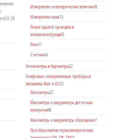
остоянное
Измерители неэлектрических величин
38
е
Измерители шума
13
т ACV: 20
Поиск скрытой проводки и
металлоконструкций
3
Реле
11
Счетчики
6
Анемометры и барометры
22
Контрольно измерительные приборы и
автоматика (Кип и А)
125
Манометры
22
Манометры и вакуумметры для точных
измерений
8
Манометры и вакуумметры образцовые
7
Преобразователи термоэлектрические
(термопары) ТХА, ТХК, ТЖК.
8