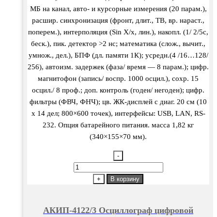
МБ на канал, авто- и курсорные измерения (20 парам.),
расшир. синхронизация (фронт, длит., ТВ, вр. нараст.,
поперем.), интерполяция (Sin X/х, лин.), накопл. (1/ 2/5с,
беск.), пик. детектор >2 нс; математика (слож., вычит.,
умнож., дел.), БПФ (дл. памяти 1К); усредн.(4 /16…128/
256), автоизм. задержек (фаза/ время — 8 парам.); цифр.
магнитофон (запись/ воспр. 1000 осцил.), сохр. 15
осцил./ 8 проф.; доп. контроль (годен/ негоден); цифр.
фильтры (ФВЧ, ФНЧ); цв. ЖК-дисплей с диаг. 20 см (10
х 14 дел; 800×600 точек), интерфейсы: USB, LAN, RS-
232. Опция батарейного питания. масса 1,82 кг
(340×155×70 мм).
-
Количество
товара
+
В корзину
АКИП-4122/3
Осциллограф
АКИП-4122/3 Осциллограф цифровой
цифровой