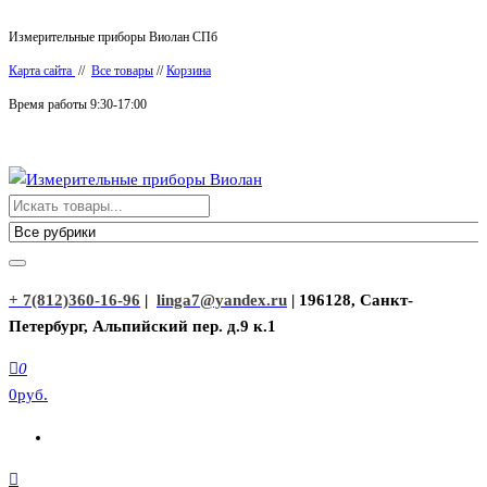
Перейти
Измерительные приборы Виолан СПб
к
Карта сайта
//
Все товары
//
Корзина
содержимому
Время работы 9:30-17:00
Измерительные приборы Виолан
+ 7(812)360-16-96
|
linga7@yandex.ru
| 196128, Санкт-
Петербург, Альпийский пер. д.9 к.1
0
0руб.