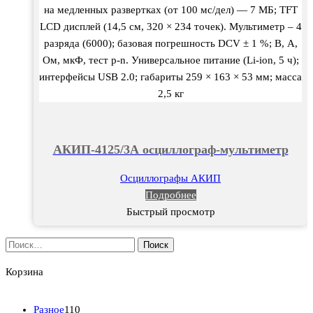
на медленных развертках (от 100 мс/дел) — 7 МБ; TFT
LCD дисплей (14,5 см, 320 × 234 точек). Мультиметр – 4
разряда (6000); базовая погрешность DCV ± 1 %; В, А,
Ом, мкФ, тест p-n. Универсальное питание (Li-ion, 5 ч);
интерфейсы USB 2.0; габариты 259 × 163 × 53 мм; масса
2,5 кг
АКИП-4125/3А осциллограф-мультиметр
Осциллографы АКИП
Подробнее
Быстрый просмотр
Найти:
Корзина
1
Разное
110