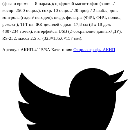
(фаза и время — 8 парам.); цифровой магнитофон (запись/
воспр. 2500 осцил.), сохр. 10 осцил./ 20 проф./ 2 шабл.; доп.
контроль (годен/ негоден); цифр. фильтры (ФВЧ, ФНЧ, полос.,
режект.); TFT цв. ЖК-дисплей с диаг. 17,8 см (8 х 18 дел;
480×234 точек), интерфейсы USB (2-сохранение данных/ ДУ),
RS-232; масса 2,5 кг (323×135,6×157 мм).
Артикул:
АКИП-4115/3А
Категория:
Осциллографы АКИП