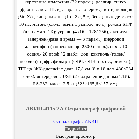
курсорные измерения (32 парам.), расшир. синхр.
(фронт, длит., ТВ, вр. нараст., поперем.), интерполяция
(Sin X/х, лин.), накопл. (1 с, 2 с, 5 с, беск.), пик. детектор
10 нс; матем. (слож., вычит., умнож., дел.), режим БПФ
(дл. памяти 1К); усредн.(4 /16…128/ 256), автоизм.
задержек (фаза и время — 8 парам.); цифровой
магнитофон (запись/ воспр. 2500 осцил.), сохр. 10
осцил./ 20 проф./ 2 шабл.; доп. контроль (годен/
негоден); цифр. фильтры (ФВЧ, ФНЧ, полос., режект.);
TFT цв. ЖК-дисплей с диаг. 17,8 см (8 х 18 дел; 480×234
точек), интерфейсы USB (2-сохранение данных/ ДУ),
RS-232; масса 2,5 кг (323×135,6×157 мм).
АКИП-4115/2А Осциллограф цифровой
Осциллографы АКИП
Подробнее
Быстрый просмотр