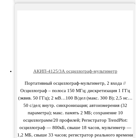
АКИП-4125/3А осциллограф-мультиметр
Портативный осциллограф-мультиметр, 2 входа //
Осциллограф – полоса 150 МГц; дискретизация 1 ГГц
(эквив. 50 ГГц); 2 мВ…100 В/дел (макс. 300 В); 2,5 нс…
50 с/дел; внутр. синхронизация; автоизмерения (32
параметра); макс. память 2 МБ; сохранение 10
осциллограмм/20 профилей; Регистратор TrendPlot:
осциллограф — 800кБ, свыше 18 часов, мультиметр —
1,2 МБ, свыше 33 часов; регистратор реального времени