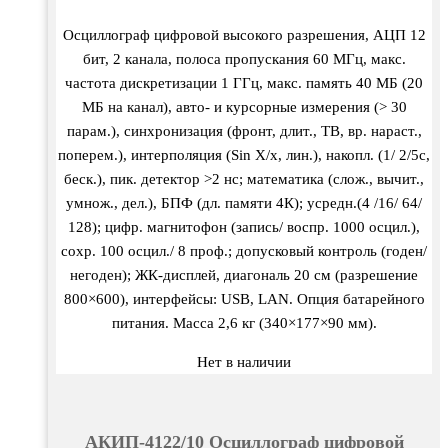
Осциллограф цифровой высокого разрешения, АЦП 12
бит, 2 канала, полоса пропускания 60 МГц, макс.
частота дискретизации 1 ГГц, макс. память 40 МБ (20
МБ на канал), авто- и курсорные измерения (> 30
парам.), синхронизация (фронт, длит., ТВ, вр. нараст.,
поперем.), интерполяция (Sin X/х, лин.), накопл. (1/ 2/5с,
беск.), пик. детектор >2 нс; математика (слож., вычит.,
умнож., дел.), БПФ (дл. памяти 4К); усредн.(4 /16/ 64/
128); цифр. магнитофон (запись/ воспр. 1000 осцил.),
сохр. 100 осцил./ 8 проф.; допусковый контроль (годен/
негоден); ЖК-дисплей, диагональ 20 см (разрешение
800×600), интерфейсы: USB, LAN. Опция батарейного
питания. Масса 2,6 кг (340×177×90 мм).
Нет в наличии
АКИП-4122/10 Осциллограф цифровой