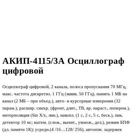
АКИП-4115/3А Осциллограф
цифровой
Осциллограф цифровой, 2 канала, полоса пропускания 70 МГц,
макс. частота дискретиз. 1 ГГц (эквив. 50 ГГц), память 1 МБ на
канал (2 МБ – при объед.), авто- и курсорные измерения (32
парам.), расшир. синхр. (фронт, длит., ТВ, вр. нараст., поперем.),
интерполяция (Sin X/х, лин.), накопл. (1 с, 2 с, 5 с, беск.), пик.
детектор 10 нс; матем. (слож., вычит., умнож., дел.), режим БПФ
(дл. памяти 1К); усредн.(4 /16…128/ 256), автоизм. задержек