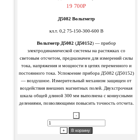
19 700
Р
Д5082 Вольтметр
кл.т. 0,2 75-150-300-600 В
Вольтметр Д5082
(
Д50152
) — прибор
электродинамической системы на растяжках со
световым отсчетом, предназначен для измерений силы
тока, напряжения и мощности в цепях переменного и
постоянного тока. Успокоение прибора Д5082 (Д50152)
— воздушное. Измерительный механизм защищен от
воздействия внешних магнитных полей. Двухстрочная
шкала общей длиной 300 мм выполнена с кониусными
делениями, позволяющими повысить точность отсчета.
-
Количество
товара
+
В корзину
Д5082