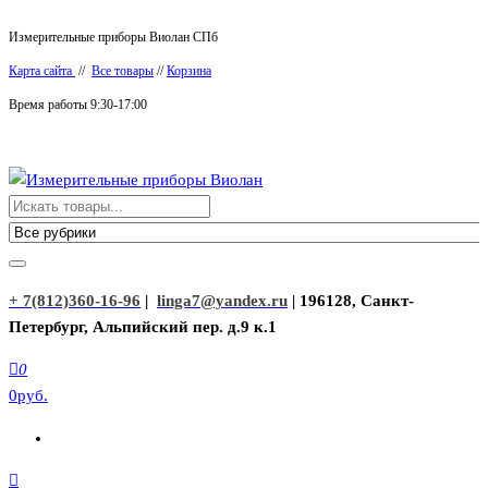
Перейти
Измерительные приборы Виолан СПб
к
Карта сайта
//
Все товары
//
Корзина
содержимому
Время работы 9:30-17:00
Измерительные приборы Виолан
+ 7(812)360-16-96
|
linga7@yandex.ru
| 196128, Санкт-
Петербург, Альпийский пер. д.9 к.1
0
0руб.