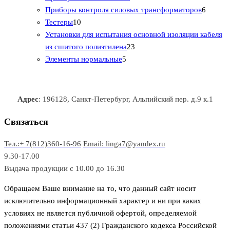
о
а
а
3
т
а
6
Приборы контроля силовых трансформаторов
6
1
в
р
р
т
о
т
Тестеры
10
0
а
о
о
о
в
о
Установки для испытания основной изоляции кабеля
т
р
в
в
2
в
а
в
из сшитого полиэтилена
23
о
о
5
3
а
р
а
Элементы нормальные
5
в
в
т
т
р
а
р
а
о
о
а
о
р
в
в
в
Адрес
: 196128, Санкт-Петербург, Альпийский пер. д.9 к.1
о
а
а
в
р
р
Связаться
о
а
Тел.:+ 7(812)360-16-96
Email: linga7@yandex.ru
в
9.30-17.00
Выдача продукции с 10.00 до 16.30
Обращаем Ваше внимание на то, что данный сайт носит
исключительно информационный характер и ни при каких
условиях не является публичной офертой, определяемой
положениями статьи 437 (2) Гражданского кодекса Российской