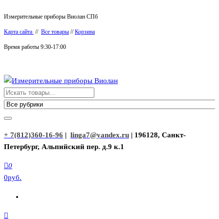
Перейти
Измерительные приборы Виолан СПб
к
Карта сайта
//
Все товары
//
Корзина
содержимому
Время работы 9:30-17:00
Измерительные приборы Виолан
+ 7(812)360-16-96
|
linga7@yandex.ru
| 196128, Санкт-
Петербург, Альпийский пер. д.9 к.1
0
0руб.