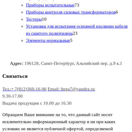
т
а
в
в
7
в
2
р
Приборы испытательные
73
о
а
а
3
т
а
6
Приборы контроля силовых трансформаторов
6
1
в
р
р
т
о
т
Тестеры
10
0
а
о
о
о
в
о
Установки для испытания основной изоляции кабеля
т
р
в
в
2
в
а
в
из сшитого полиэтилена
23
о
о
5
3
а
р
а
Элементы нормальные
5
в
в
т
т
р
а
р
а
о
о
а
о
р
в
в
в
Адрес
: 196128, Санкт-Петербург, Альпийский пер. д.9 к.1
о
а
а
в
р
р
Связаться
о
а
Тел.:+ 7(812)360-16-96
Email: linga7@yandex.ru
в
9.30-17.00
Выдача продукции с 10.00 до 16.30
Обращаем Ваше внимание на то, что данный сайт носит
исключительно информационный характер и ни при каких
условиях не является публичной офертой, определяемой