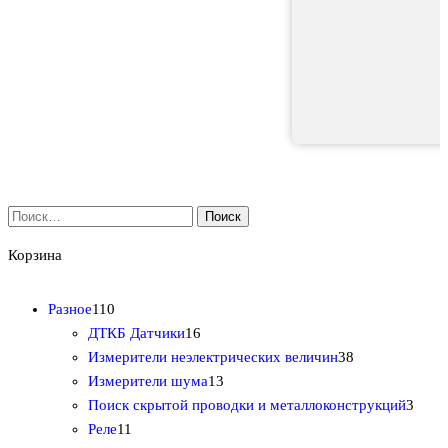
Найти:
Корзина
1
Разное
110
1
1
ДТКБ Датчики
16
0
6
3
Измерители неэлектрических величин
38
т
т
1
8
Измерители шума
13
о
о
3
т
3
Поиск скрытой проводки и металлоконструкций
3
в
1
в
т
о
т
Реле
11