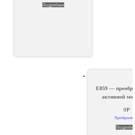
Подробнее
Е859 — преобра
активной мо
0
Р
Преобразова
Подробн