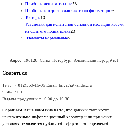
т
а
в
в
7
в
2
р
Приборы испытательные
73
о
а
а
3
т
а
6
Приборы контроля силовых трансформаторов
6
1
в
р
р
т
о
т
Тестеры
10
0
а
о
о
о
в
о
Установки для испытания основной изоляции кабеля
т
р
в
в
2
в
а
в
из сшитого полиэтилена
23
о
о
5
3
а
р
а
Элементы нормальные
5
в
в
т
т
р
а
р
а
о
о
а
о
р
в
в
в
Адрес
: 196128, Санкт-Петербург, Альпийский пер. д.9 к.1
о
а
а
в
р
р
Связаться
о
а
Тел.:+ 7(812)360-16-96
Email: linga7@yandex.ru
в
9.30-17.00
Выдача продукции с 10.00 до 16.30
Обращаем Ваше внимание на то, что данный сайт носит
исключительно информационный характер и ни при каких
условиях не является публичной офертой, определяемой