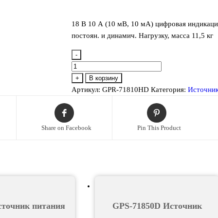
18 В 10 А (10 мВ, 10 мА) цифровая индикаци
постоян. и динамич. Нагрузку, масса 11,5 кг
-
Количество
товара
+
В корзину
GPR-
Артикул:
GPR-71810HD
Категория:
Источник
71810HD
Источник
питания
Share on Facebook
Pin This Product
сточник питания
GPS-71850D Источник