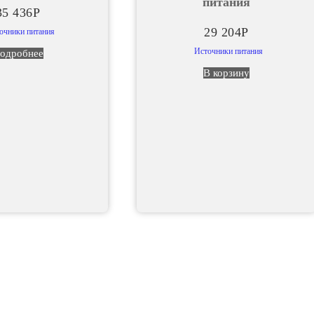
питания
35 436
Р
29 204
Р
очники питания
Источники питания
одробнее
В корзину