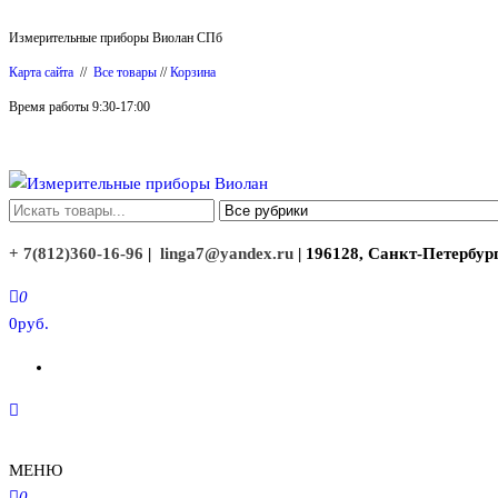
Перейти
Измерительные приборы Виолан СПб
к
Карта сайта
//
Все товары
//
Корзина
содержимому
Время работы 9:30-17:00
Измерительные приборы Виолан
+ 7(812)360-16-96
|
linga7@yandex.ru
| 196128, Санкт-Петербург
0
0руб.
МЕНЮ
0