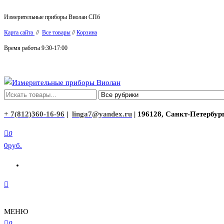
Перейти
Измерительные приборы Виолан СПб
к
Карта сайта
//
Все товары
//
Корзина
содержимому
Время работы 9:30-17:00
Измерительные приборы Виолан
+ 7(812)360-16-96
|
linga7@yandex.ru
| 196128, Санкт-Петербург
0
0руб.
МЕНЮ
0