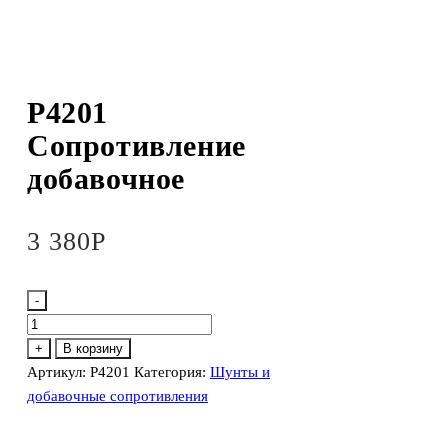
Р4201
Сопротивление
добавочное
3 380
Р
-
Количество
товара
+
В корзину
Р4201
Артикул:
Р4201
Категория:
Шунты и
Сопротивление
добавочные сопротивления
добавочное