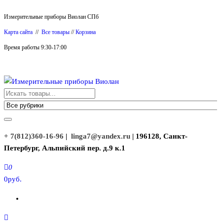
Перейти
Измерительные приборы Виолан СПб
к
Карта сайта
//
Все товары
//
Корзина
содержимому
Время работы 9:30-17:00
Измерительные приборы Виолан
+ 7(812)360-16-96
|
linga7@yandex.ru
| 196128, Санкт-
Петербург, Альпийский пер. д.9 к.1
0
0руб.