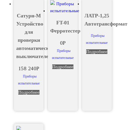
Сатурн-М
ЛАТР-1,25
FT-01
Устройство
Автотрансформато
Ферротестер
для
Приборы
проверки
0
Р
испытательные
автоматических
Приборы
Подробнее
выключателей
испытательные
Подробнее
158 240
Р
Приборы
испытательные
Подробнее