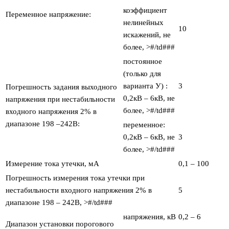
коэффициент
Переменное напряжение:
нелинейных
10
искажений, не
более, >#/td###
постоянное
(только для
варианта У) :
3
Погрешность задания выходного
0,2кВ – 6кВ, не
напряжения при нестабильности
более, >#/td###
входного напряжения 2% в
диапазоне 198 –242В:
переменное:
0,2кВ – 6кВ, не
3
более, >#/td###
Измерение тока утечки, мА
0,1 – 100
Погрешность измерения тока утечки при
нестабильности входного напряжения 2% в
5
диапазоне 198 – 242В, >#/td###
напряжения, кВ
0,2 – 6
Диапазон установки порогового