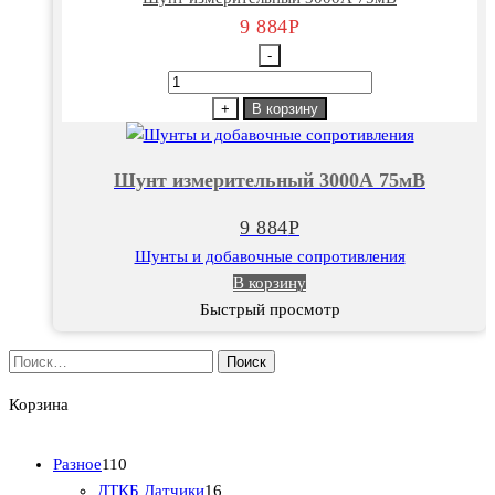
9 884
Р
-
Количество
товара
+
В корзину
Шунт
измерительный
Шунт измерительный 3000А 75мВ
3000А
75мВ
9 884
Р
Шунты и добавочные сопротивления
В корзину
Быстрый просмотр
Найти:
Корзина
1
Разное
110
1
1
ДТКБ Датчики
16