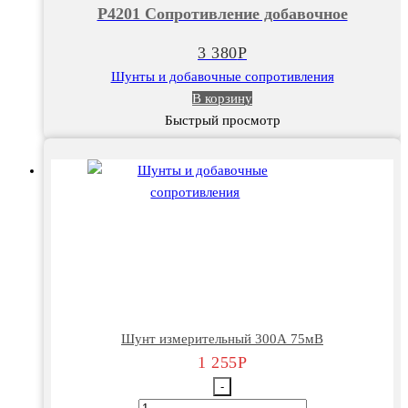
Р4201 Сопротивление добавочное
добавочное
3 380
Р
Шунты и добавочные сопротивления
В корзину
Быстрый просмотр
Шунт измерительный 300А 75мВ
1 255
Р
-
Количество