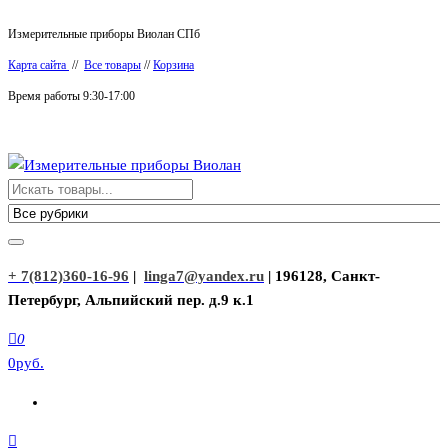
Перейти
Измерительные приборы Виолан СПб
к
Карта сайта
//
Все товары
//
Корзина
содержимому
Время работы 9:30-17:00
Измерительные приборы Виолан
+ 7(812)360-16-96
|
linga7@yandex.ru
| 196128, Санкт-
Петербург, Альпийский пер. д.9 к.1
0
0руб.