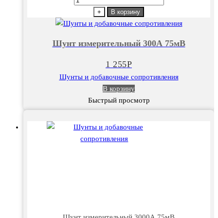
товара
+
В корзину
Шунт
измерительный
Шунт измерительный 300А 75мВ
300А
75мВ
1 255
Р
Шунты и добавочные сопротивления
В корзину
Быстрый просмотр
Шунт измерительный 3000А 75мВ